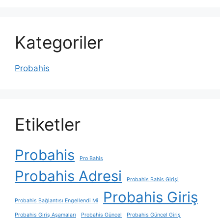
Kategoriler
Probahis
Etiketler
Probahis
Pro Bahis
Probahis Adresi
Probahis Bahis Girişi
Probahis Giriş
Probahis Bağlantısı Engellendi Mi
Probahis Giriş Aşamaları
Probahis Güncel
Probahis Güncel Giriş