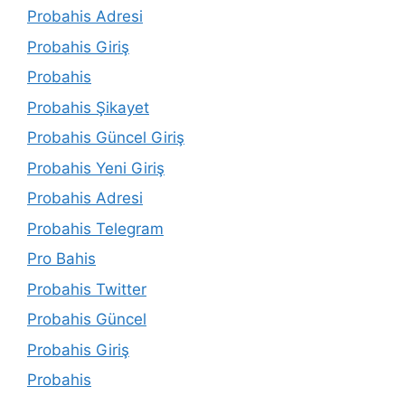
Probahis Adresi
Probahis Giriş
Probahis
Probahis Şikayet
Probahis Güncel Giriş
Probahis Yeni Giriş
Probahis Adresi
Probahis Telegram
Pro Bahis
Probahis Twitter
Probahis Güncel
Probahis Giriş
Probahis