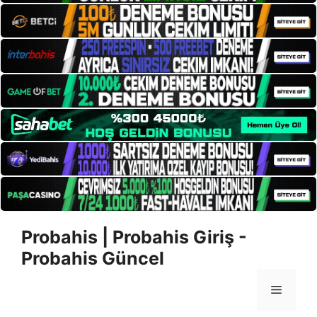
İçeriğe
Probahis | Probahis Giriş -
atla
Probahis Güncel
Menü