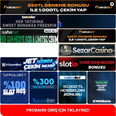
×
PROBAHIS GİRİŞ İÇİN TIKLAYINIZ!