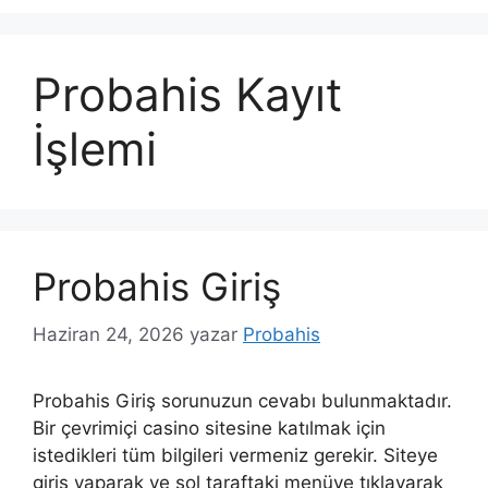
Probahis Kayıt
İşlemi
Probahis Giriş
Haziran 24, 2026
yazar
Probahis
Probahis Giriş sorunuzun cevabı bulunmaktadır.
Bir çevrimiçi casino sitesine katılmak için
istedikleri tüm bilgileri vermeniz gerekir. Siteye
giriş yaparak ve sol taraftaki menüye tıklayarak