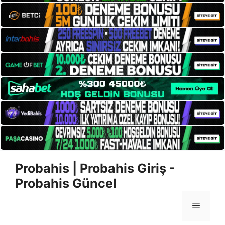
İçeriğe
Probahis | Probahis Giriş -
atla
Probahis Güncel
Menü