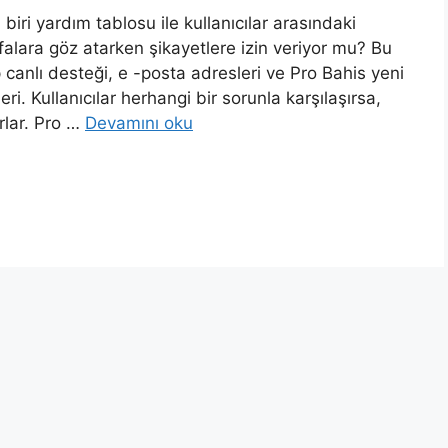
biri yardım tablosu ile kullanıcılar arasındaki
falara göz atarken şikayetlere izin veriyor mu? Bu
canlı desteği, e -posta adresleri ve Pro Bahis yeni
eri. Kullanıcılar herhangi bir sorunla karşılaşırsa,
rlar. Pro …
Devamını oku