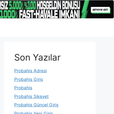
Son Yazılar
Probahis Adresi
Probahis Giriş
Probahis
Probahis Şikayet
Probahis Güncel Giriş
Probahis Yeni Giriş