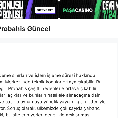
 Probahis Güncel
deme sınırları ve işlem işleme süresi hakkında
dım Merkezi’nde teknik konular ortaya çıkabilir. Bu
l, Probahis çeşitli nedenlerle ortaya çıkabilir.
ları açıklar ve bunların nasıl ele alınacağına dair
 ve casino oynamaya yönelik yaygın ilgisi nedeniyle
yor. Sonuç olarak, ülkemizde çok sayıda yabancı
, bu sitelerin yerleri genellikle açıklanması