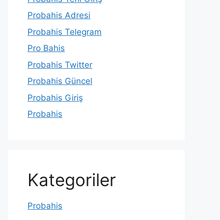
Probahis Adresi
Probahis Telegram
Pro Bahis
Probahis Twitter
Probahis Güncel
Probahis Giriş
Probahis
Kategoriler
Probahis