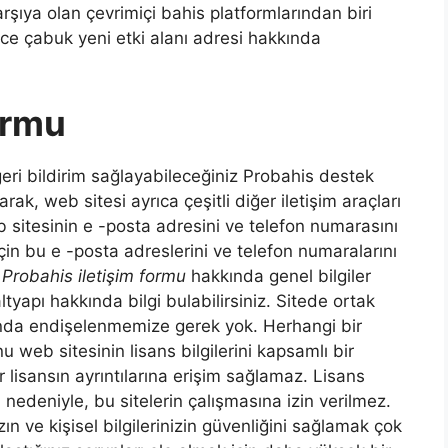
rşıya olan çevrimiçi bahis platformlarından biri
nce çabuk yeni etki alanı adresi hakkında
ormu
geri bildirim sağlayabileceğiniz Probahis destek
rak, web sitesi ayrıca çeşitli diğer iletişim araçları
sitesinin e -posta adresini ve telefon numarasını
için bu e -posta adreslerini ve telefon numaralarını
e
Probahis iletişim formu
hakkında genel bilgiler
ltyapı hakkında bilgi bulabilirsiniz. Sitede ortak
unda endişelenmemize gerek yok. Herhangi bir
u web sitesinin lisans bilgilerini kapsamlı bir
r lisansın ayrıntılarına erişim sağlamaz. Lisans
 nedeniyle, bu sitelerin çalışmasına izin verilmez.
ın ve kişisel bilgilerinizin güvenliğini sağlamak çok