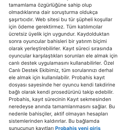
tamamlama özgürlüğüne sahip olup
olmadıklarına dair soruşturma oldukça
şaşırtıcıdır. Web sitesi bu tür şüpheli koşullar
için ödeme gerektirmez. Tüm katılımcılar
ücretsiz üyelik için uygundur. Kaydolduktan
sonra oyuncular bahisleri bir yatırım biçimi
olarak yerleştirebilirler. Kayıt süreci sırasında
oyuncular karşılaştıkları sorunları ele almak için
canlı destek uygulamasını kullanabilirler. Özel
Canlı Destek Ekibimiz, tüm sorularınızı derhal
ele almak için kullanılabilir. Probahis kayıt
dosyası sayesinde her oyuncu kendi takdirine
bağlı olarak kendi prosedürünü takip edebilir.
Probahis, kayıt sürecinin Kayıt sekmesinden
neredeyse anında tamamlanmasını sağlar. Bu
nedenle bahisçiler, aktif olmayan hesapları
sistemlerinden kaldırırlar. Bu bağlamda
sunucunun kayıtları
Probahis yeni giriş