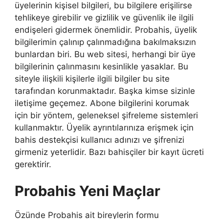
üyelerinin kişisel bilgileri, bu bilgilere erişilirse
tehlikeye girebilir ve gizlilik ve güvenlik ile ilgili
endişeleri gidermek önemlidir. Probahis, üyelik
bilgilerimin çalınıp çalınmadığına bakılmaksızın
bunlardan biri. Bu web sitesi, herhangi bir üye
bilgilerinin çalınmasını kesinlikle yasaklar. Bu
siteyle ilişkili kişilerle ilgili bilgiler bu site
tarafından korunmaktadır. Başka kimse sizinle
iletişime geçemez. Abone bilgilerini korumak
için bir yöntem, geleneksel şifreleme sistemleri
kullanmaktır. Üyelik ayrıntılarınıza erişmek için
bahis destekçisi kullanıcı adınızı ve şifrenizi
girmeniz yeterlidir. Bazı bahisçiler bir kayıt ücreti
gerektirir.
Probahis Yeni Maçlar
Özünde Probahis ait bireylerin formu