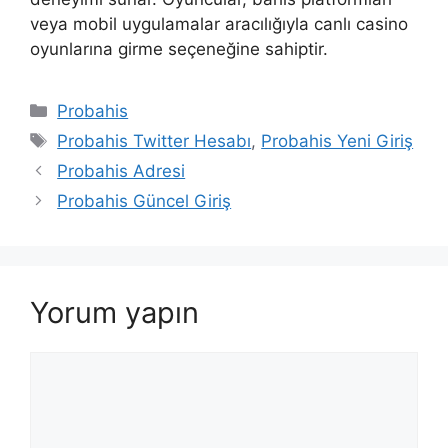
veya mobil uygulamalar aracılığıyla canlı casino
oyunlarına girme seçeneğine sahiptir.
Kategoriler
Probahis
Etiketler
Probahis Twitter Hesabı
,
Probahis Yeni Giriş
Probahis Adresi
Probahis Güncel Giriş
Yorum yapın
Yorum