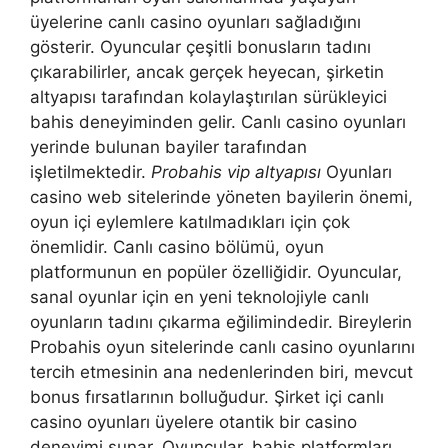
üyelerine canlı casino oyunları sağladığını
gösterir. Oyuncular çeşitli bonusların tadını
çıkarabilirler, ancak gerçek heyecan, şirketin
altyapısı tarafından kolaylaştırılan sürükleyici
bahis deneyiminden gelir. Canlı casino oyunları
yerinde bulunan bayiler tarafından
işletilmektedir.
Probahis vip altyapısı
Oyunları
casino web sitelerinde yöneten bayilerin önemi,
oyun içi eylemlere katılmadıkları için çok
önemlidir. Canlı casino bölümü, oyun
platformunun en popüler özelliğidir. Oyuncular,
sanal oyunlar için en yeni teknolojiyle canlı
oyunların tadını çıkarma eğilimindedir. Bireylerin
Probahis oyun sitelerinde canlı casino oyunlarını
tercih etmesinin ana nedenlerinden biri, mevcut
bonus fırsatlarının bolluğudur. Şirket içi canlı
casino oyunları üyelere otantik bir casino
deneyimi sunar. Oyuncular, bahis platformları