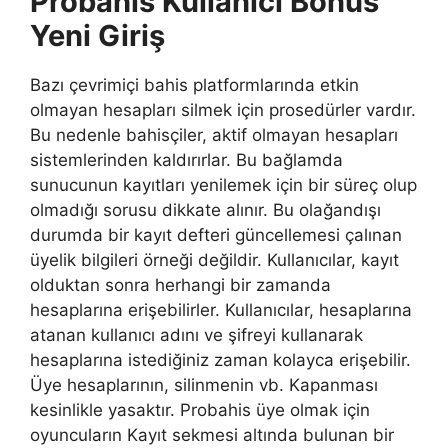
Probahis Kullanıcı Bonus
Yeni Giriş
Bazı çevrimiçi bahis platformlarında etkin
olmayan hesapları silmek için prosedürler vardır.
Bu nedenle bahisçiler, aktif olmayan hesapları
sistemlerinden kaldırırlar. Bu bağlamda
sunucunun kayıtları yenilemek için bir süreç olup
olmadığı sorusu dikkate alınır. Bu olağandışı
durumda bir kayıt defteri güncellemesi çalınan
üyelik bilgileri örneği değildir. Kullanıcılar, kayıt
olduktan sonra herhangi bir zamanda
hesaplarına erişebilirler. Kullanıcılar, hesaplarına
atanan kullanıcı adını ve şifreyi kullanarak
hesaplarına istediğiniz zaman kolayca erişebilir.
Üye hesaplarının, silinmenin vb. Kapanması
kesinlikle yasaktır. Probahis üye olmak için
oyuncuların Kayıt sekmesi altında bulunan bir