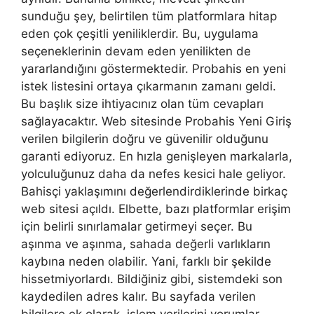
sunduğu şey, belirtilen tüm platformlara hitap
eden çok çeşitli yeniliklerdir. Bu, uygulama
seçeneklerinin devam eden yenilikten de
yararlandığını göstermektedir. Probahis en yeni
istek listesini ortaya çıkarmanın zamanı geldi.
Bu başlık size ihtiyacınız olan tüm cevapları
sağlayacaktır. Web sitesinde Probahis Yeni Giriş
verilen bilgilerin doğru ve güvenilir olduğunu
garanti ediyoruz. En hızla genişleyen markalarla,
yolculuğunuz daha da nefes kesici hale geliyor.
Bahisçi yaklaşımını değerlendirdiklerinde birkaç
web sitesi açıldı. Elbette, bazı platformlar erişim
için belirli sınırlamalar getirmeyi seçer. Bu
aşınma ve aşınma, sahada değerli varlıkların
kaybına neden olabilir. Yani, farklı bir şekilde
hissetmiyorlardı. Bildiğiniz gibi, sistemdeki son
kaydedilen adres kalır. Bu sayfada verilen