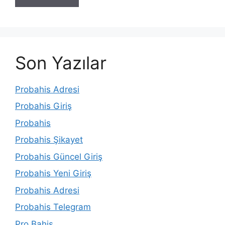
Son Yazılar
Probahis Adresi
Probahis Giriş
Probahis
Probahis Şikayet
Probahis Güncel Giriş
Probahis Yeni Giriş
Probahis Adresi
Probahis Telegram
Pro Bahis