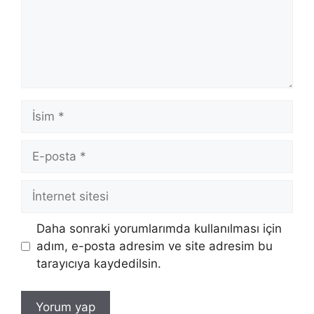
İsim
E-
posta
İnternet
sitesi
Daha sonraki yorumlarımda kullanılması için
adım, e-posta adresim ve site adresim bu
tarayıcıya kaydedilsin.