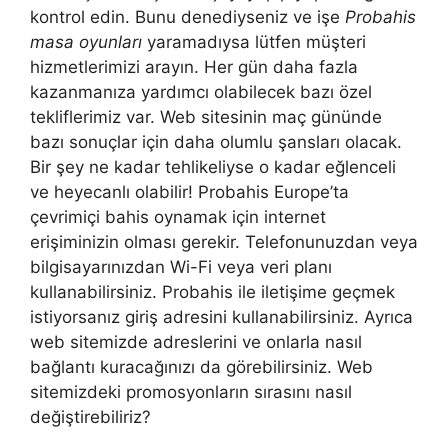
kontrol edin. Bunu denediyseniz ve işe
Probahis
masa oyunları
yaramadıysa lütfen müşteri
hizmetlerimizi arayın. Her gün daha fazla
kazanmanıza yardımcı olabilecek bazı özel
tekliflerimiz var. Web sitesinin maç gününde
bazı sonuçlar için daha olumlu şansları olacak.
Bir şey ne kadar tehlikeliyse o kadar eğlenceli
ve heyecanlı olabilir! Probahis Europe’ta
çevrimiçi bahis oynamak için internet
erişiminizin olması gerekir. Telefonunuzdan veya
bilgisayarınızdan Wi-Fi veya veri planı
kullanabilirsiniz. Probahis ile iletişime geçmek
istiyorsanız giriş adresini kullanabilirsiniz. Ayrıca
web sitemizde adreslerini ve onlarla nasıl
bağlantı kuracağınızı da görebilirsiniz. Web
sitemizdeki promosyonların sırasını nasıl
değiştirebiliriz?