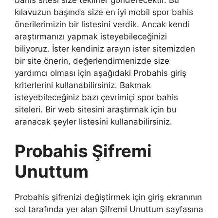
bahis sitesi size teklifler gönderecektir. Bu
kılavuzun başında size en iyi mobil spor bahis
önerilerimizin bir listesini verdik. Ancak kendi
araştırmanızı yapmak isteyebileceğinizi
biliyoruz. İster kendiniz arayın ister sitemizden
bir site önerin, değerlendirmenizde size
yardımcı olması için aşağıdaki Probahis giriş
kriterlerini kullanabilirsiniz. Bakmak
isteyebileceğiniz bazı çevrimiçi spor bahis
siteleri. Bir web sitesini araştırmak için bu
aranacak şeyler listesini kullanabilirsiniz.
Probahis Şifremi
Unuttum
Probahis şifrenizi değiştirmek için giriş ekranının
sol tarafında yer alan Şifremi Unuttum sayfasına