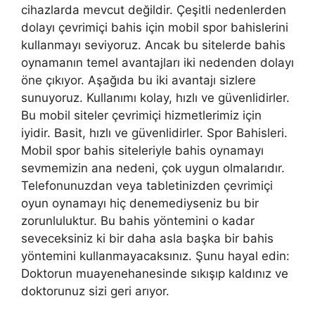
cihazlarda mevcut değildir. Çeşitli nedenlerden
dolayı çevrimiçi bahis için mobil spor bahislerini
kullanmayı seviyoruz. Ancak bu sitelerde bahis
oynamanın temel avantajları iki nedenden dolayı
öne çıkıyor. Aşağıda bu iki avantajı sizlere
sunuyoruz. Kullanımı kolay, hızlı ve güvenlidirler.
Bu mobil siteler çevrimiçi hizmetlerimiz için
iyidir. Basit, hızlı ve güvenlidirler. Spor Bahisleri.
Mobil spor bahis siteleriyle bahis oynamayı
sevmemizin ana nedeni, çok uygun olmalarıdır.
Telefonunuzdan veya tabletinizden çevrimiçi
oyun oynamayı hiç denemediyseniz bu bir
zorunluluktur. Bu bahis yöntemini o kadar
seveceksiniz ki bir daha asla başka bir bahis
yöntemini kullanmayacaksınız. Şunu hayal edin:
Doktorun muayenehanesinde sıkışıp kaldınız ve
doktorunuz sizi geri arıyor.