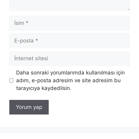
İsim
E-
posta
İnternet
sitesi
Daha sonraki yorumlarımda kullanılması için
adım, e-posta adresim ve site adresim bu
tarayıcıya kaydedilsin.