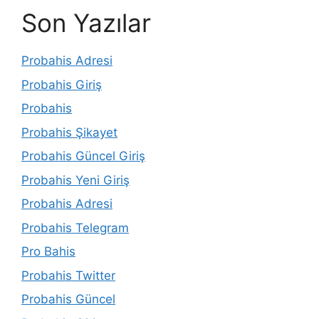
Son Yazılar
Probahis Adresi
Probahis Giriş
Probahis
Probahis Şikayet
Probahis Güncel Giriş
Probahis Yeni Giriş
Probahis Adresi
Probahis Telegram
Pro Bahis
Probahis Twitter
Probahis Güncel