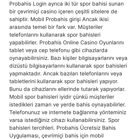
Probahis Login ayrıca iki tür spor bahisi sunan
bir çevrimiçi casino içeren çeşitli sitelere de
sahiptir. Mobil Probahis girişi Ancak ikisi
arasında temel bir fark var. Müşteriler
telefonlarını kullanarak spor bahisleri
yapabilirler. Probahis Online Casino Oyunlarını
tablet veya cep telefonu gibi cihazlarda
oynayabilirsiniz. Bazı kişiler bilgisayarlarını veya
dizüstü bilgisayarlarını kullanarak spor bahisleri
yapmaktadır. Ancak bazıları telefonlarını veya
tabletlerini kullanarak spor bahisleri yapıyor.
Bunu da cihazlarını ellerinde tutarak yapıyorlar.
Mobil spor bahisleri iyidir çünkü müşteriler
istedikleri zaman ve yerde bahis oynayabilirler.
Telefonunuz ve internete bağlanma yönteminiz
varsa istediğiniz cihazı kullanabilirsiniz. Spor
bahisleri tercihleri. Probahis Ücretsiz Bahis
Uygulaması, çevrimiçi bahis için mobil