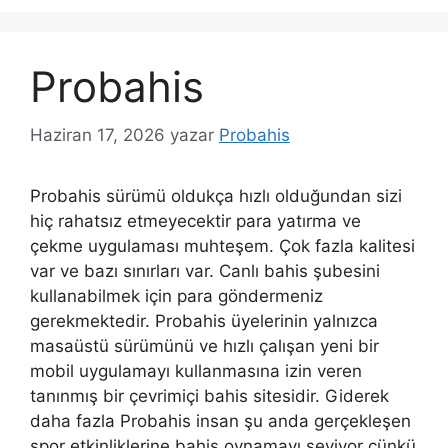
Probahis
Haziran 17, 2026
yazar
Probahis
Probahis sürümü oldukça hızlı olduğundan sizi
hiç rahatsız etmeyecektir para yatırma ve
çekme uygulaması muhteşem. Çok fazla kalitesi
var ve bazı sınırları var. Canlı bahis şubesini
kullanabilmek için para göndermeniz
gerekmektedir. Probahis üyelerinin yalnızca
masaüstü sürümünü ve hızlı çalışan yeni bir
mobil uygulamayı kullanmasına izin veren
tanınmış bir çevrimiçi bahis sitesidir. Giderek
daha fazla Probahis insan şu anda gerçekleşen
spor etkinliklerine bahis oynamayı seviyor çünkü