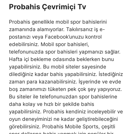
Probahis Çevrimiçi Tv
Probahis genellikle mobil spor bahislerini
zamanında alamıyorlar. Takılırsanız iş e-
postanızı veya Facebook’unuzu kontrol
edebilirsiniz. Mobil spor bahisleri,
telefonunuzda spor bahisleri yapmanızı sağlar.
Hafta içi bekleme odasında beklerken bunu
yapabilirsiniz. Bu mobil siteler sayesinde
dilediğiniz kadar bahis yapabilirsiniz. İstediğiniz
zaman para kazanabilirsiniz. İşyerinde ve evde
boş zamanımızı tüketen pek çok şey yapıyoruz.
Bu siteler ile telefonunuzdan spor bahislerine
daha kolay ve hızlı bir şekilde bahis
yapabilirsiniz. Probahis kendiniz inceleyebilir ve
oyun deneyiminizi ne kadar geliştirebileceğini
görebilirsiniz. Probahis Mobile Sports, çeşitli
spor dallarına bahis yapmak için popüler bir